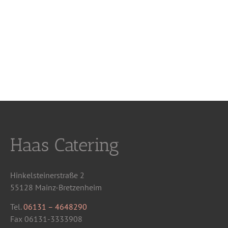
Haas Catering
Hinkelsteinerstraße 2
55128 Mainz-Bretzenheim
Tel.
06131 – 4648290
Fax 06131-3333908