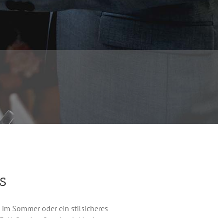
s
 im Sommer oder ein stilsicheres