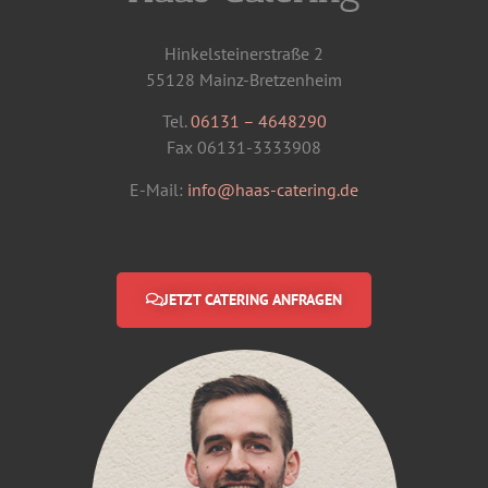
Hinkelsteinerstraße 2
55128 Mainz-Bretzenheim
Tel.
06131 – 4648290
Fax 06131-3333908
E-Mail:
info@haas-catering.de
JETZT CATERING ANFRAGEN